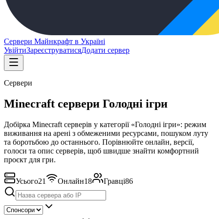
Сервери Майнкрафт в Україні
Увійти
Зареєструватися
Додати сервер
Сервери
Minecraft сервери Голодні ігри
Добірка Minecraft серверів у категорії «Голодні ігри»: режим
виживання на арені з обмеженими ресурсами, пошуком луту
та боротьбою до останнього. Порівнюйте онлайн, версії,
голоси та опис серверів, щоб швидше знайти комфортний
проєкт для гри.
Усього
21
Онлайн
18
Гравці
86