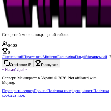
Створений мною - покращений тобою.
0
/
100
0
Ліцензійний
Піратський
Мініігри
Економіка
Гільдії
Український
+
Скопіювати IP
Голосувати
« Назад
1
Далі »
Сервери Майнкрафт в Україні
©
2026
. Not affiliated with
Mojang.
Перевірити сервер
Про нас
Політика конфіденційності
Політика
cookie
Звʼязок