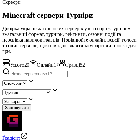
Сервери
Minecraft сервери Турніри
Добірка українських ігрових серверів у категорії «Турніри»:
змагальний формат, турніри, рейтинги, сезонні події та
перевірка навичок гравців. Порівнюйте онлайн, версії, голоси
та опис серверів, щоб швидше знайти комфортний проєкт для
гри.
Усього
20
Онлайн
17
Гравці
52
Застосувати
Ґрадієнт