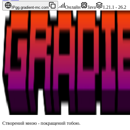
Онлайн
Java
1.21.1 - 26.2
IP
gg.gradient-mc.com
Створений мною - покращений тобою.