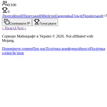
0
/
100
0
Ліцензійний
Піратський
Мініігри
Економіка
Гільдії
Український
+
Скопіювати IP
Голосувати
« Назад
1
Далі »
Сервери Майнкрафт в Україні
©
2026
. Not affiliated with
Mojang.
Перевірити сервер
Про нас
Політика конфіденційності
Політика
cookie
Звʼязок