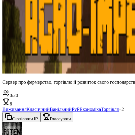
Сервер про фермерство, торгівлю й розвиток свого господарств
0
/
20
6
Виживання
Класичний
Ванільний
PvP
Економіка
Торгівля
+
2
Скопіювати IP
Голосувати