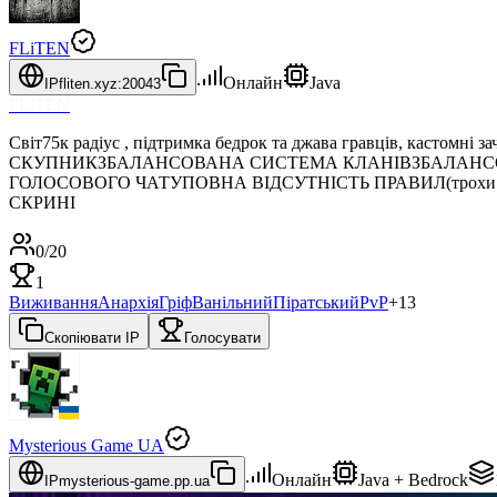
FLiTEN
Онлайн
Java
IP
fliten.xyz:20043
FLiTEN
Світ75к радіус , підтримка бедрок та джава гравців, ка
СКУПНИКЗБАЛАНСОВАНА СИСТЕМА КЛАНІВЗБАЛАНСОВАН
ГОЛОСОВОГО ЧАТУПОВНА ВІДСУТНІСТЬ ПРАВИЛ(трохи 
СКРИНІ
0
/
20
1
Виживання
Анархія
Гріф
Ванільний
Піратський
PvP
+
13
Скопіювати IP
Голосувати
Mysterious Game UA
Онлайн
Java + Bedrock
IP
mysterious-game.pp.ua