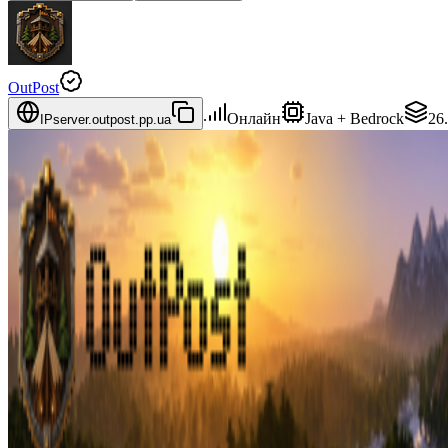
OutPost
Онлайн
Java + Bedrock
26.
IP
server.outpost.pp.ua