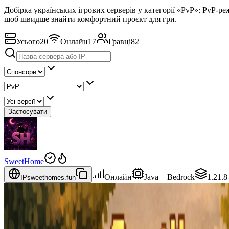
Добірка українських ігрових серверів у категорії «PvP»: PvP-ре
щоб швидше знайти комфортний проєкт для гри.
Усього
20
Онлайн
17
Гравці
82
Застосувати
SweetHome
Онлайн
Java + Bedrock
1.21.8
IP
sweethomes.fun