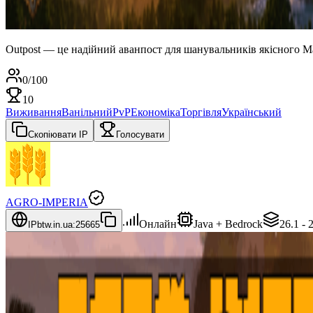
Outpost — це надійний аванпост для шанувальників якісного Ма
0
/
100
10
Виживання
Ванільний
PvP
Економіка
Торгівля
Український
Скопіювати IP
Голосувати
AGRO-IMPERIA
Онлайн
Java + Bedrock
26.1 - 
IP
btw.in.ua:25665