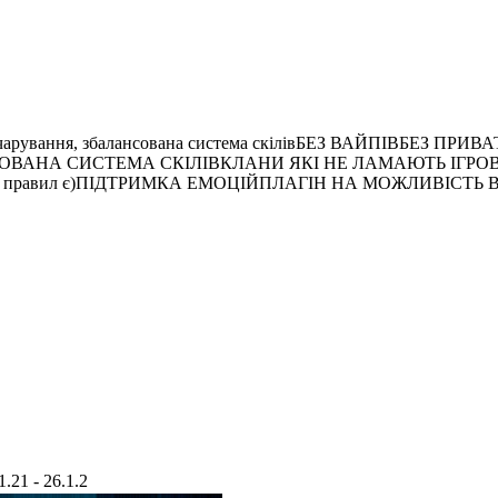
стомні зачарування, збалансована система скілівБЕЗ ВАЙПІ
А СИСТЕМА СКІЛІВКЛАНИ ЯКІ НЕ ЛАМАЮТЬ ІГРОВИЙ П
правил є)ПІДТРИМКА ЕМОЦІЙПЛАГІН НА МОЖЛИВІСТЬ ВА
1.21 - 26.1.2