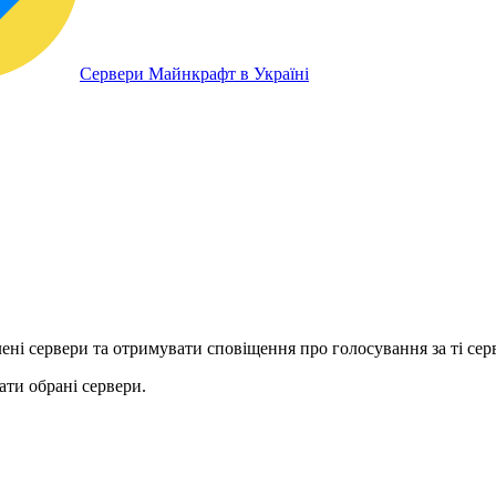
Сервери Майнкрафт в Україні
ні сервери та отримувати сповіщення про голосування за ті серв
ти обрані сервери.