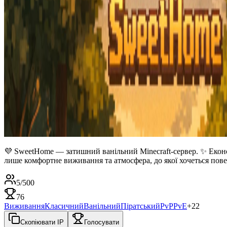
💜 SweetHome — затишний ванільний Minecraft-сервер. ✨ Економ
лише комфортне виживання та атмосфера, до якої хочеться поверт
5
/
500
76
Виживання
Класичний
Ванільний
Піратський
PvP
PvE
+
22
Скопіювати IP
Голосувати